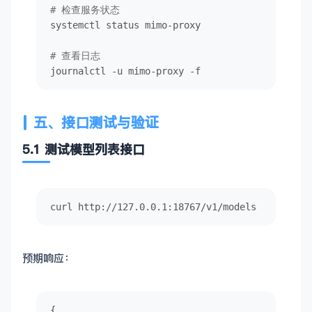
# 检查服务状态
if
 (req.
method
 === 
"POST"
 && path === 
"/v1/ch
systemctl status mimo-proxy

try
 {

const
 body = 
await
 req.
json
()

# 查看日志
const
 stream = !!body.
stream
journalctl -u mimo-proxy -f
const
 resp = 
await
forwardRequest
(body, s
if
 (!resp.
ok
) {

五、接口测试与验证
const
 err = 
await
 resp.
json
().
catch
(
() 
return
jsonResp
(resp.
status
, err)

5.1 测试模型列表接口
      }

if
 (stream) {

return
new
Response
(resp.
body
, {

curl http://127.0.0.1:18767/v1/models
headers
: {

"Content-Type"
: 
"text/event-stream"
"Cache-Control"
: 
"no-cache"
,

预期响应：
          },

        })

      }

{
