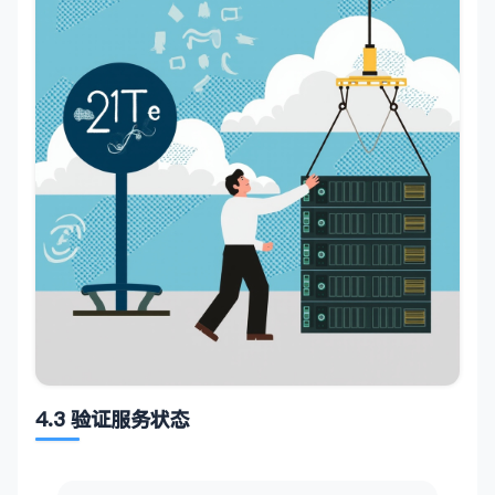
}

// ============= HTTP 服务 =============
function
jsonResp
(
status
: 
number
, 
data
: 
any
): 
R
return
new
Response
(
JSON
.
stringify
(data), {

    status,

headers
: { 
"Content-Type"
: 
"application/jso
  })

}

async
function
handleRequest
(
req
: 
Request
): 
Pro
const
 url = 
new
URL
(req.
url
)

const
 path = url.
pathname
.
replace
(
/\/+$|\/+$/
if
 (req.
method
 === 
"GET"
 && path === 
"/v1/mod
return
jsonResp
(
200
, {

object
: 
"list"
,

4.3 验证服务状态
data
: [{ 
id
: 
"mimo-auto"
, 
object
: 
"model"
    })

  }
