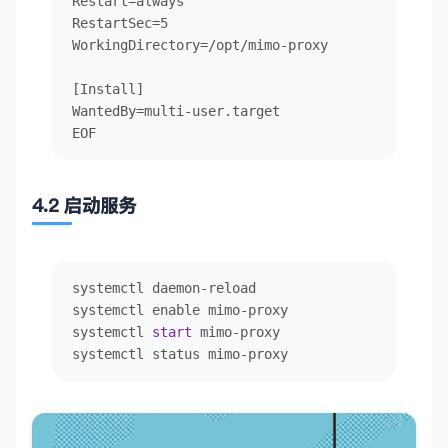
Restart=always

const
 jwt = 
await
getJwt
()

RestartSec=5

const
 messages = body.
messages
 ?? []

WorkingDirectory=/opt/mimo-proxy

if
 (!messages.
some
(
(
m
: 
any
) =>
 m.
role
 === 
"sy
[Install]

    messages.
unshift
({ 

WantedBy=multi-user.target

role
: 
"system"
, 

EOF
content
: 
"You are MiMoCode, an AI assista
    })

  }

4.2 启动服务
const
 resp = 
await
fetch
(
CHAT_URL
, {

method
: 
"POST"
,

headers
: {

systemctl daemon
-
reload

"Authorization"
: 
`Bearer 
${jwt}
`
,

systemctl enable mimo
-
proxy

"X-Mimo-Source"
: 
"mimocode-cli-free"
,

systemctl 
start
 mimo
-
proxy

"Content-Type"
: 
"application/json"
,

systemctl status mimo
-
proxy
    },

body
: 
JSON
.
stringify
({ ...body, 
model
: 
"mim
  })

return
 resp
