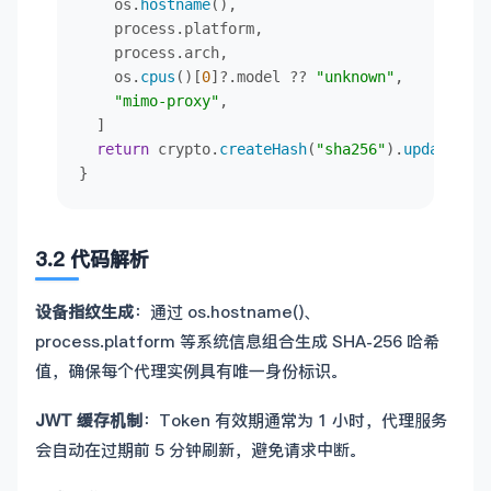
    os.
hostname
(),

    process.
platform
,

    process.
arch
,

    os.
cpus
()[
0
]?.
model
 ?? 
"unknown"
,

"mimo-proxy"
,

  ]

return
 crypto.
createHash
(
"sha256"
).
update
(par
}

// ============= JWT 管理 =============
let
jwtCache
: { 
jwt
: 
string
; 
exp
: 
number
 } | 
nu
3.2 代码解析
function
parseJwtExp
(
jwt
: 
string
): 
number
 {

设备指纹生成
：通过 os.hostname()、
try
 {

process.platform 等系统信息组合生成 SHA-256 哈希
const
 parts = jwt.
split
(
"."
)

const
 payload = 
JSON
.
parse
(
Buffer
.
from
(part
值，确保每个代理实例具有唯一身份标识。
return
 (payload.
exp
 ?? 
0
) * 
1000
  } 
catch
 { 
return
Date
.
now
() + 
50
 * 
60_000
 }

JWT 缓存机制
：Token 有效期通常为 1 小时，代理服务
}

会自动在过期前 5 分钟刷新，避免请求中断。
async
function
bootstrap
(
): 
Promise
 {
