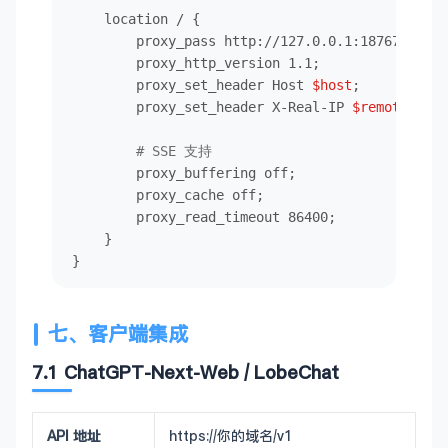
    location / {

        proxy_pass http://127.0.0.1:18767;

        proxy_http_version 1.1;

        proxy_set_header Host 
$host
;

        proxy_set_header X-Real-IP 
$remote_addr
# SSE 支持
        proxy_buffering off;

        proxy_cache off;

        proxy_read_timeout 86400;

    }

}
七、客户端集成
7.1 ChatGPT-Next-Web / LobeChat
API 地址
https://你的域名/v1