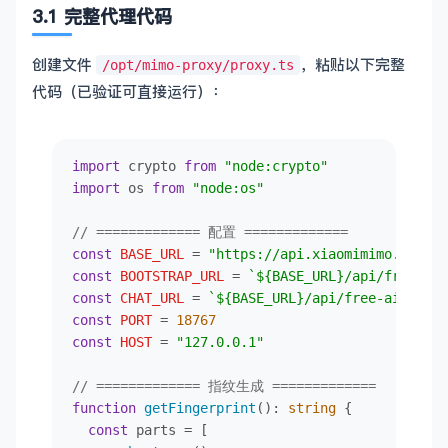
3.1 完整代理代码
创建文件
，粘贴以下完整
/opt/mimo-proxy/proxy.ts
代码（已验证可直接运行）：
import
 crypto 
from
"node:crypto"
import
 os 
from
"node:os"
// ============= 配置 =============
const
BASE_URL
 = 
"https://api.xiaomimimo.com"
const
BOOTSTRAP_URL
 = 
`
${BASE_URL}
/api/free-ai
const
CHAT_URL
 = 
`
${BASE_URL}
/api/free-ai/opena
const
PORT
 = 
18767
const
HOST
 = 
"127.0.0.1"
// ============= 指纹生成 =============
function
getFingerprint
(
): 
string
 {

const
 parts = [
