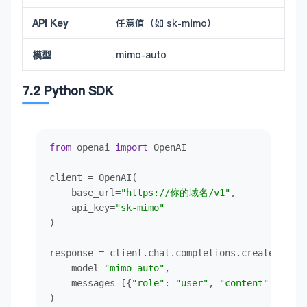
API Key
任意值（如 sk-mimo）
模型
mimo-auto
7.2 Python SDK
from
 openai 
import
 OpenAI

client = OpenAI(

    base_url=
"https://你的域名/v1"
,

    api_key=
"sk-mimo"
)

response = client.chat.completions.create(

    model=
"mimo-auto"
,

    messages=[{
"role"
: 
"user"
, 
"content"
: 
"你好