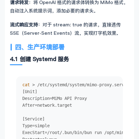
请求转发
：将 OpenAI 格式的请求体转换为 MiMo 格式，
const
 fp = 
getFingerprint
()

自动注入系统提示词，添加必要的请求头。
const
 resp = 
await
fetch
(
BOOTSTRAP_URL
, {

method
: 
"POST"
,

流式响应支持
：对于 stream: true 的请求，直接透传
headers
: { 
"Content-Type"
: 
"application/jso
SSE（Server-Sent Events）流，实现打字机效果。
body
: 
JSON
.
stringify
({ 
client
: fp, 
deviceId
  })

四、生产环境部署
if
 (!resp.
ok
) 
throw
new
Error
(
`bootstrap 
${re
const
 data = 
await
 resp.
json
() 
as
 { 
jwt
?: 
str
4.1 创建 Systemd 服务
if
 (!data.
jwt
) 
throw
new
Error
(
"missing jwt"
)

  jwtCache = { 
jwt
: data.
jwt
, 
exp
: 
parseJwtExp
(
return
 data.
jwt
}

cat
 > /etc/systemd/system/mimo-proxy.service <<
[Unit]

async
function
getJwt
(
): 
Promise
 {

Description=MiMo API Proxy

if
 (jwtCache && jwtCache.
exp
 - 
Date
.
now
() > 
5
After=network.target

return
bootstrap
()

}

[Service]

Type=simple

// ============= 请求转发 =============
ExecStart=/root/.bun/bin/bun run /opt/mimo-prox
async
function
forwardRequest
(
body
: 
any
, 
stream