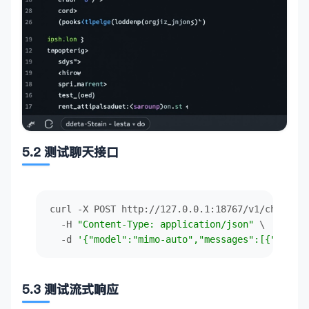
5.2 测试聊天接口
curl -X POST http://127.0.0.1:18767/v1/chat/com
  -H 
"Content-Type: application/json"
 \

  -d 
'{"model":"mimo-auto","messages":[{"role"
5.3 测试流式响应